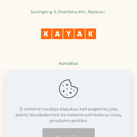
Suvingio g. 5, Dvarčėnų km., Alytaus r.
Kontaktai
+370 698 36777
+370 698 77711
info@dvarcenudvaras.lt
Ši svetainė naudoja slapukus, kad pagerintų jūsų
patirtį. Naudodamiesi šia svetaine sutinkate su mūsų
privatumo politika.