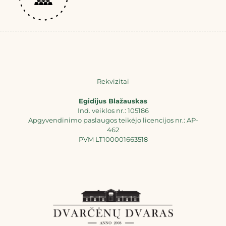
Rekvizitai
Egidijus Blažauskas
Ind. veiklos nr.: 105186
Apgyvendinimo paslaugos teikėjo licencijos nr.: AP-
462
PVM LT100001663518