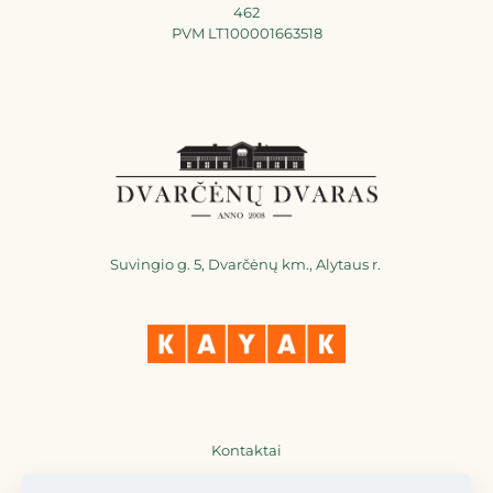
462
PVM LT100001663518
Suvingio g. 5, Dvarčėnų km., Alytaus r.
Kontaktai
+370 698 36777