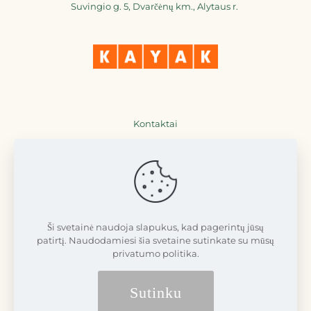
Suvingio g. 5, Dvarčėnų km., Alytaus r.
Kontaktai
+370 698 36777
+370 698 77711
info@dvarcenudvaras.lt
Ši svetainė naudoja slapukus, kad pagerintų jūsų
patirtį. Naudodamiesi šia svetaine sutinkate su mūsų
privatumo politika.
Sutinku
© 2008 - 2026 Dvarčėnų dvaras | Visos teisės saugomos LR įstatymų
|
Futureweb.lt
sprendimas