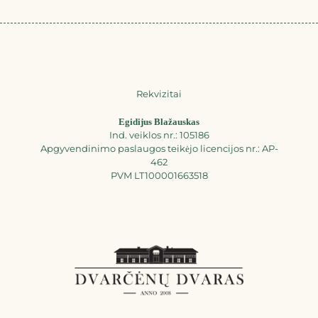
Rekvizitai
Egidijus Blažauskas
Ind. veiklos nr.: 105186
Apgyvendinimo paslaugos teikėjo licencijos nr.: AP-
462
PVM LT100001663518