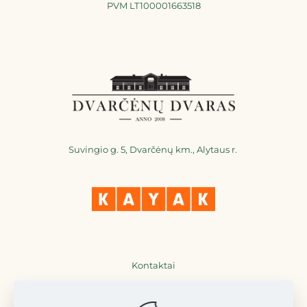
PVM LT100001663518
Suvingio g. 5, Dvarčėnų km., Alytaus r.
Kontaktai
+370 698 36777
+370 698 77711