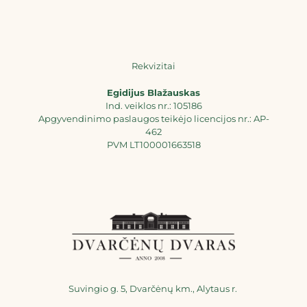
Rekvizitai
Egidijus Blažauskas
Ind. veiklos nr.: 105186
Apgyvendinimo paslaugos teikėjo licencijos nr.: AP-
462
PVM LT100001663518
Suvingio g. 5, Dvarčėnų km., Alytaus r.