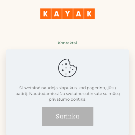
Kontaktai
+370 698 36777
+370 698 77711
info@dvarcenudvaras.lt
Ši svetainė naudoja slapukus, kad pagerintų jūsų
patirtį. Naudodamiesi šia svetaine sutinkate su mūsų
privatumo politika.
Sutinku
© 2008 - 2026 Dvarčėnų dvaras | Visos teisės saugomos LR
įstatymų |
Futureweb.lt
sprendimas