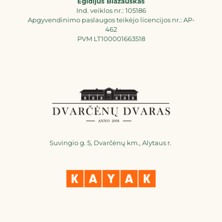
Egidijus Blažauskas
Ind. veiklos nr.: 105186
Apgyvendinimo paslaugos teikėjo licencijos nr.: AP-
462
PVM LT100001663518
Suvingio g. 5, Dvarčėnų km., Alytaus r.