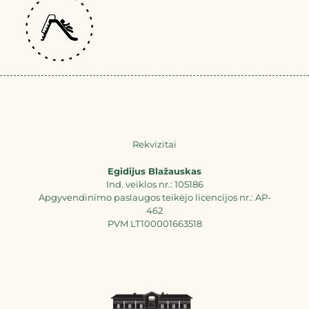
Rekvizitai
Egidijus Blažauskas
Ind. veiklos nr.: 105186
Apgyvendinimo paslaugos teikėjo licencijos nr.: AP-
462
PVM LT100001663518