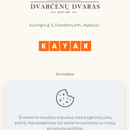
Suvingio g. 5, Dvarčėnų km., Alytaus r.
Kontaktai
+370 698 36777
+370 698 77711
info@dvarcenudvaras.lt
Ši svetainė naudoja slapukus, kad pagerintų jūsų
patirtį. Naudodamiesi šia svetaine sutinkate su mūsų
privatumo politika.