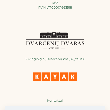
462
PVM LT100001663518
Suvingio g. 5, Dvarčėnų km., Alytaus r.
Kontaktai
+370 698 36777