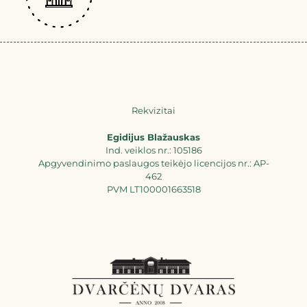
Rekvizitai
Egidijus Blažauskas
Ind. veiklos nr.: 105186
Apgyvendinimo paslaugos teikėjo licencijos nr.: AP-
462
PVM LT100001663518