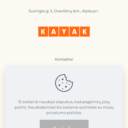
Suvingio g. 5, Dvarčėnų km., Alytaus r.
Kontaktai
+370 698 36777
+370 698 77711
info@dvarcenudvaras.lt
Ši svetainė naudoja slapukus, kad pagerintų jūsų
patirtį. Naudodamiesi šia svetaine sutinkate su mūsų
privatumo politika.