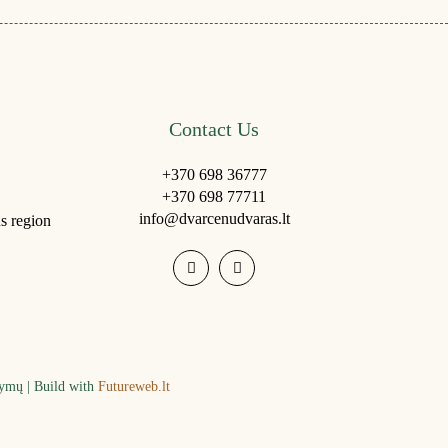
Contact Us
+370 698 36777
+370 698 77711
info@dvarcenudvaras.lt
us region
tymų | Build with
Futureweb.lt