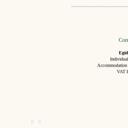
Com
Egid
Individual
Accommodation s
VAT 