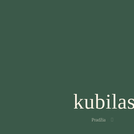
kubila
Pradžia