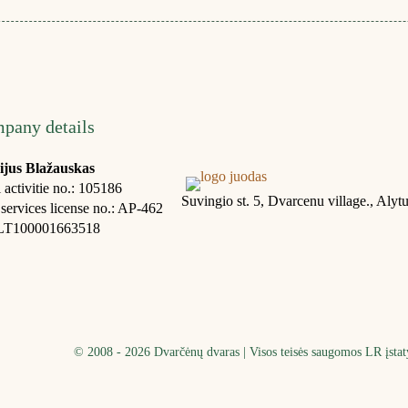
pany details
ijus Blažauskas
 activitie no.: 105186
Suvingio st. 5, Dvarcenu village., Alyt
ervices license no.: AP-462
LT100001663518
© 2008 - 2026 Dvarčėnų dvaras | Visos teisės saugomos LR įsta